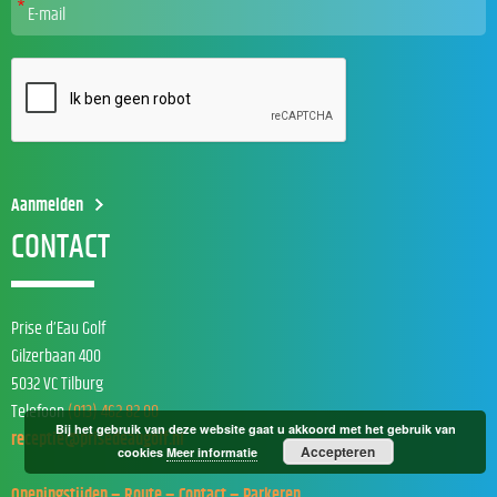
CONTACT
Prise d’Eau Golf
Gilzerbaan 400
5032 VC Tilburg
Telefoon
(013) 462 82 00
Bij het gebruik van deze website gaat u akkoord met het gebruik van
receptie@prisedeaugolf.nl
Accepteren
cookies
Meer informatie
Openingstijden – Route – Contact – Parkeren