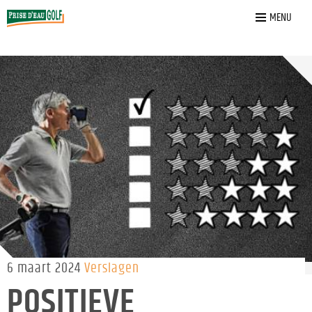
Home
»
Nieuws
»
Positieve ontwikkeling in ledentevredenheid
MENU
6 maart 2024
Verslagen
POSITIEVE