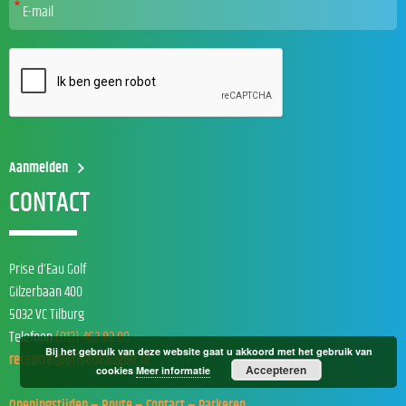
CONTACT
Prise d’Eau Golf
Gilzerbaan 400
5032 VC Tilburg
Telefoon
(013) 462 82 00
Bij het gebruik van deze website gaat u akkoord met het gebruik van
receptie@prisedeaugolf.nl
Accepteren
cookies
Meer informatie
Openingstijden – Route – Contact – Parkeren