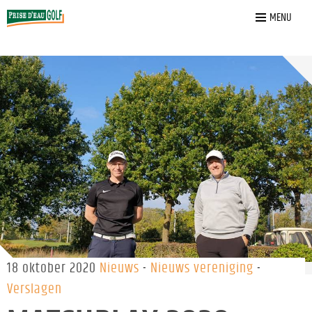
Home
»
Nieuws
»
Matchplay 2020
MENU
18 oktober 2020
Nieuws
Nieuws vereniging
Verslagen