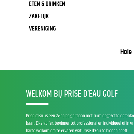
ETEN & DRINKEN
ZAKELIJK
VERENIGING
Hole
WELKOM BIJ PRISE D’EAU GOLF
Prise d’Eau is een 27-holes golfbaan met ruim opgezette oefenfa
baan. Elke golfer, beginner tot professional en individueel of in g
harte welkom om te ervaren wat Prise d’Eau te bieden heeft.