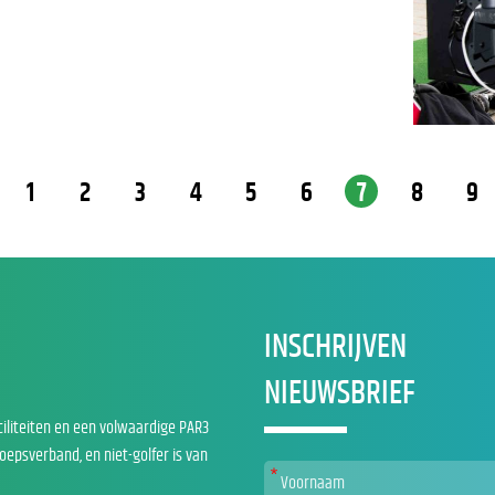
1
2
3
4
5
6
7
8
9
INSCHRIJVEN
NIEUWSBRIEF
ciliteiten en een volwaardige PAR3
roepsverband, en niet-golfer is van