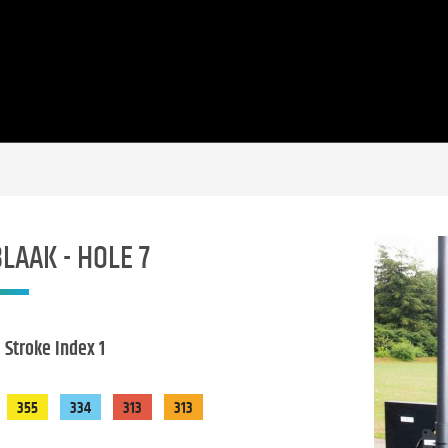
BLAAK - HOLE 7
- Stroke Index 1
355
334
313
313