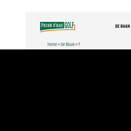
DE BAAN
Home
»
De Blaak
»
7