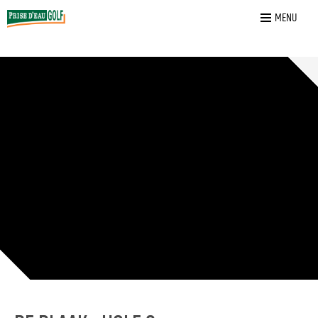
Home
»
De Blaak
»
9
MENU