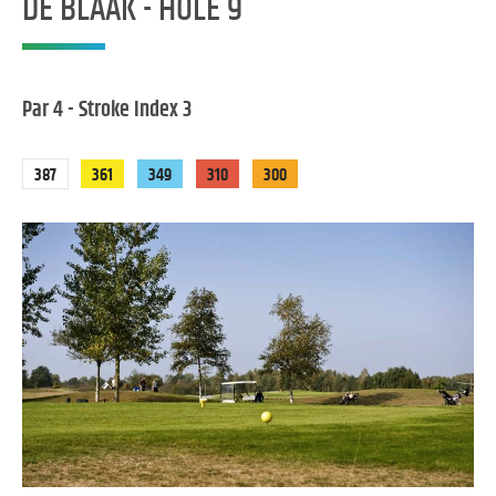
DE BLAAK - HOLE 9
Par 4 - Stroke Index 3
387
361
349
310
300