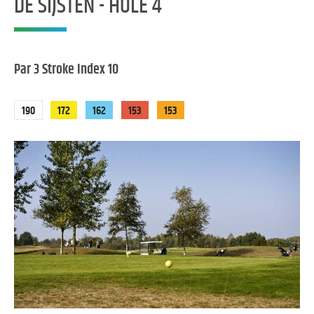
DE SIJSTEN - HOLE 4
Par 3 Stroke Index 10
190
172
162
153
153