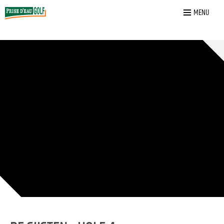
Home
»
De Sijsten
»
4
MENU