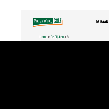
DE BAAN
Home
»
De Sijsten
»
8