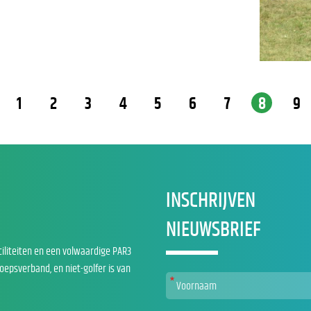
1
2
3
4
5
6
7
8
9
INSCHRIJVEN
NIEUWSBRIEF
ciliteiten en een volwaardige PAR3
roepsverband, en niet-golfer is van