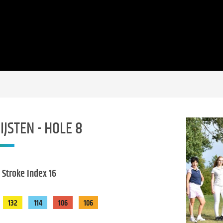
IJSTEN - HOLE 8
- Stroke Index 16
132
114
106
106