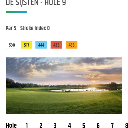
DE SIJSTEN - HOLE 9
Par 5 - Stroke Index 8
530
517
444
435
435
Hole
1
2
3
4
5
6
7