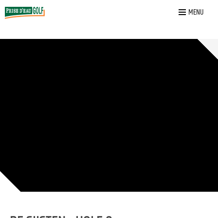
Home
»
De Sijsten
»
9
MENU